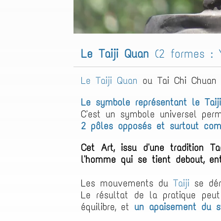
Le Taiji Quan
(2 formes :
Le Taiji Quan
ou Tai Chi Chuan s
Le symbole représentant le Taiji
C'est un symbole universel perm
2 pôles
opposés et surtout com
Cet Art, issu d'une tradition 
l'homme
qui se tient debout,
en
Les mouvements du
Taiji
se dér
Le résultat de la pratique peut
équilibre, et
un apaisement du st