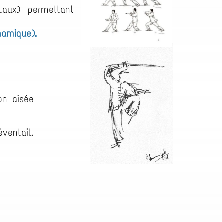
taux) permettant
namique).
ion aisée
éventail.