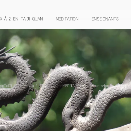
X-À-2 EN TAIJI QUAN
MEDITATION
ENSEIGNANTS
ong
TaiJi Quan
Jeux-à-2 en Taiji quan
MEDITATION
Enseignants
Horaires Tarifs
A