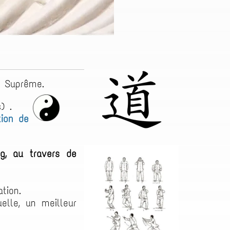
e Suprême.
) .
tion de
ng, au travers de
tation.
elle, un meilleur