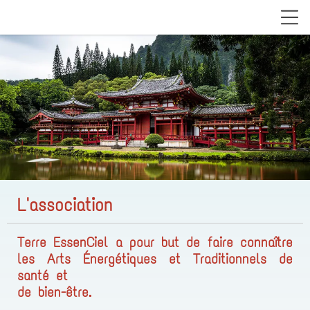
L'association
Terre EssenCiel
a pour but de faire connaître
les Arts Énergétiques et Traditionnels de
santé et
de bien-être.